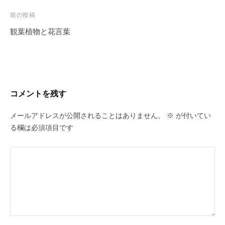
投
前の投稿
稿
観葉植物と花言葉
ナ
ビ
ゲ
ー
コメントを残す
シ
ョ
メールアドレスが公開されることはありません。
※
が付いてい
ン
る欄は必須項目です