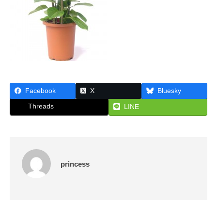
な
ん
ら
大
阪
・
株
式
Facebook
X
Bluesky
会
社
Threads
LINE
プ
リ
ン
セ
princess
ス
が
あ
で
ん