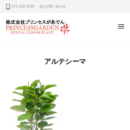
ー
コ
式
072-228-5030
お問い合わせ
ン
会
テ
社
プ
ン
メ
ニ
リ
ツ
ュ
株
観
ン
へ
ー
式
葉
セ
ス
植
ス
会
キ
アルテシーマ
が
物
社
ッ
あ
の
プ
プ
で
レ
リ
ん
ン
ン
タ
セ
ル
ス
、
が
リ
ー
あ
ス
で