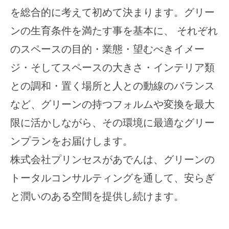
な
を総合的に考えて初めて決まります。グリー
ん
2025
ら
年
ンの生育条件を満たす事を基本に、 それぞれ
大
9
阪
のスペースの目的・業態・望むべきイメー
月
・
4
ジ・そしてスペースの大きさ・インテリア類
株
日
式
との調和・置く場所と人との動線のバランス
by
会
princess
など、グリーンの持つフォルムや変換を最大
社
限に活かしながら、その環境に最適なグリー
プ
リ
ンプランをお届けします。
ン
株式会社プリンセスがあでんは、グリーンの
セ
ス
トータルコンサルティングを通して、安らぎ
が
と潤いのある空間を提供し続けます。
あ
で
ん