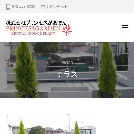
ー
コ
式
072-228-5030
お問い合わせ
ン
会
テ
社
プ
ン
メ
ニ
リ
ツ
ュ
株
観
ン
へ
ー
式
葉
セ
ス
植
ス
会
キ
MO23
が
物
社
ッ
あ
の
テラス
プ
プ
で
レ
リ
ん
ン
ン
タ
セ
ル
ス
、
が
リ
テ
ー
あ
ラ
ス
で