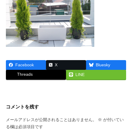
な
ス
ん
ら
2015
大
年
阪
5
・
月
株
19
式
日
会
by
社
Facebook
X
Bluesky
princess
プ
Threads
LINE
リ
ン
セ
ス
コメントを残す
が
あ
メールアドレスが公開されることはありません。
※
が付いてい
で
る欄は必須項目です
ん