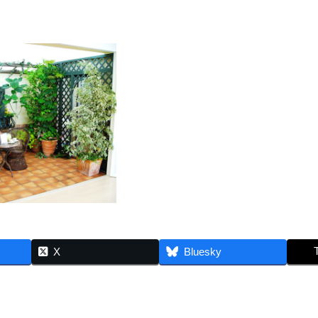
X
Bluesky