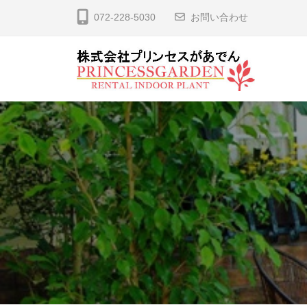
コ
式
072-228-5030
お問い合わせ
ン
会
テ
社
ン
プ
ツ
リ
株
観
へ
ン
葉
式
ス
セ
植
会
ス
キ
物
社
が
ッ
の
あ
プ
プ
レ
で
リ
ン
ん
ン
タ
セ
ル
ス
、
リ
が