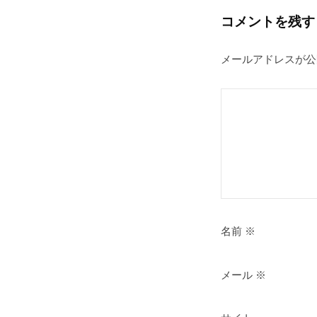
ス
月
コメントを残す
19
が
日
あ
メールアドレスが公
by
で
princess
ん
名前
※
メール
※