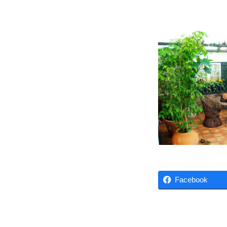
ー
あ
ス
で
モ
な
ん
ら
デ
大
阪
ル
・
ル
株
式
ー
会
社
ム
プ
Facebook
リ
2015
ン
年
セ
5