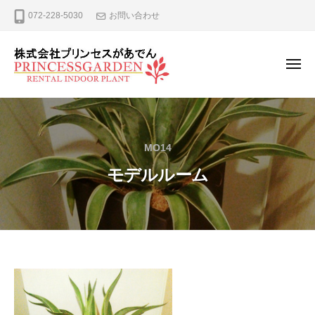
ー
コ
式
072-228-5030
お問い合わせ
ン
会
テ
社
プ
ン
メ
ニ
リ
ツ
ュ
株
観
ン
へ
ー
式
葉
セ
ス
植
ス
会
キ
MO14
が
物
社
ッ
あ
の
モデルルーム
プ
プ
で
レ
リ
ん
ン
ン
タ
セ
ル
ス
、
が
リ
モ
ー
あ
デ
ス
で