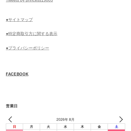
Tweets by princess19805
●サイトマップ
●特定商取引方に関する表示
●プライバシーポリシー
FACEBOOK
営業日
2026年 8月
日
月
火
水
木
金
土