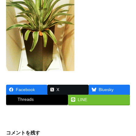
な
ル
ん
ら
ル
大
ー
阪
・
ム
株
式
2015
会
年
社
5
プ
月
リ
19
ン
日
Facebook
X
Bluesky
セ
by
Threads
LINE
ス
princess
が
あ
で
コメントを残す
ん