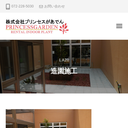
ー
コ
式
072-228-5030
お問い合わせ
ン
会
テ
社
プ
ン
メ
ニ
リ
ツ
ュ
株
観
ン
へ
ー
式
葉
セ
ス
植
ス
会
キ
LA20
が
物
社
ッ
あ
の
造園施工
プ
プ
で
レ
リ
ん
ン
ン
タ
セ
ル
ス
、
が
リ
造
ー
あ
園
ス
で