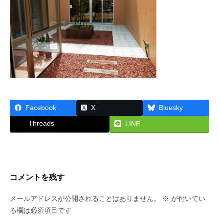
な
施
ん
ら
工
大
阪
2015
・
年
株
5
式
月
会
19
社
日
Facebook
X
Bluesky
プ
by
Threads
LINE
リ
princess
ン
セ
ス
コメントを残す
が
あ
メールアドレスが公開されることはありません。
※
が付いてい
で
る欄は必須項目です
ん