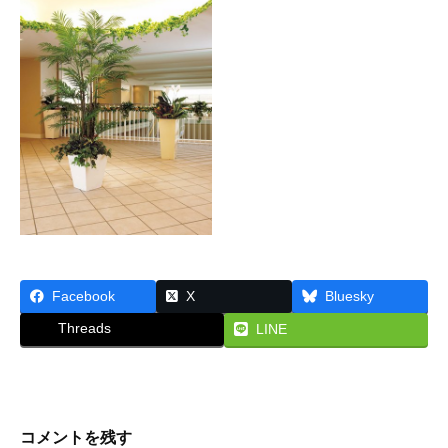
な
樹
ん
ら
木
大
阪
2015
・
年
株
5
式
月
会
19
社
日
プ
by
リ
princess
ン
Facebook
X
Bluesky
セ
Threads
LINE
ス
が
あ
で
コメントを残す
ん