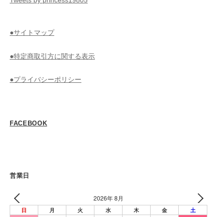
Tweets by princess19805
●サイトマップ
●特定商取引方に関する表示
●プライバシーポリシー
FACEBOOK
営業日
2026年 8月
日
月
火
水
木
金
土