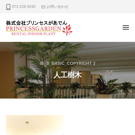
ー
コ
式
072-228-5030
お問い合わせ
ン
会
テ
社
プ
ン
メ
ニ
リ
ツ
ュ
株
観
ン
へ
ー
式
葉
セ
ス
植
ス
会
キ
IB_S_BASIC_COPYRIGHT 2
が
物
社
ッ
あ
の
人工樹木
プ
プ
で
レ
リ
ん
ン
ン
タ
セ
ル
ス
、
が
リ
人
ー
あ
工
ス
で