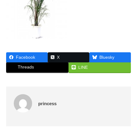
な
ん
ら
大
阪
・
株
式
Facebook
X
Bluesky
会
社
Threads
LINE
プ
リ
ン
セ
princess
ス
が
あ
で
ん