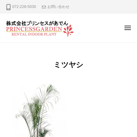
ー
コ
式
072-228-5030
お問い合わせ
ン
会
テ
社
プ
ン
メ
ニ
リ
ツ
ュ
株
観
ン
へ
ー
式
葉
セ
ス
植
ス
会
キ
ミツヤシ
が
物
社
ッ
あ
の
プ
プ
で
レ
リ
ん
ン
ン
タ
セ
ル
ス
、
が
リ
ー
あ
ス
で