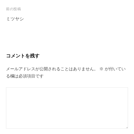
投
前の投稿
稿
ミツヤシ
ナ
ビ
ゲ
ー
コメントを残す
シ
ョ
メールアドレスが公開されることはありません。
※
が付いてい
ン
る欄は必須項目です