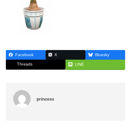
な
ん
ら
大
阪
・
株
式
Facebook
X
Bluesky
会
社
Threads
LINE
プ
リ
ン
セ
princess
ス
が
あ
で
ん