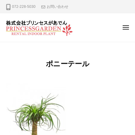
ー
コ
式
072-228-5030
お問い合わせ
ン
会
テ
社
プ
ン
メ
ニ
リ
ツ
ュ
株
観
ン
へ
ー
式
葉
セ
ス
植
ス
会
キ
ポニーテール
が
物
社
ッ
あ
の
プ
プ
で
レ
リ
ん
ン
ン
タ
セ
ル
ス
、
が
リ
ー
あ
ス
で