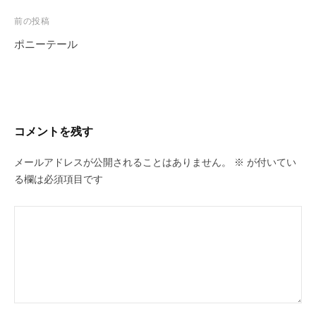
投
前の投稿
稿
ポニーテール
ナ
ビ
ゲ
ー
コメントを残す
シ
ョ
メールアドレスが公開されることはありません。
※
が付いてい
ン
る欄は必須項目です