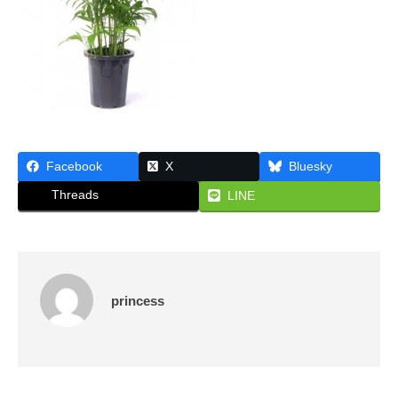
な
ん
ら
大
阪
・
株
式
Facebook
X
Bluesky
会
社
Threads
LINE
プ
リ
ン
セ
princess
ス
が
あ
で
ん