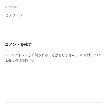
投
前の投稿
稿
セフリージ
ナ
ビ
ゲ
ー
コメントを残す
シ
ョ
メールアドレスが公開されることはありません。
※
が付いてい
ン
る欄は必須項目です