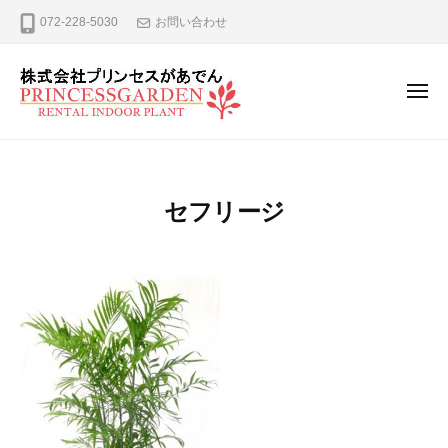
ー
コ
式
072-228-5030
お問い合わせ
ン
会
テ
社
プ
ン
メ
ニ
リ
ツ
ュ
株
観
ン
へ
ー
式
葉
セ
ス
植
ス
会
キ
セフリージ
が
物
社
ッ
あ
の
プ
プ
で
レ
リ
ん
ン
ン
タ
セ
ル
ス
、
が
リ
ー
あ
ス
で