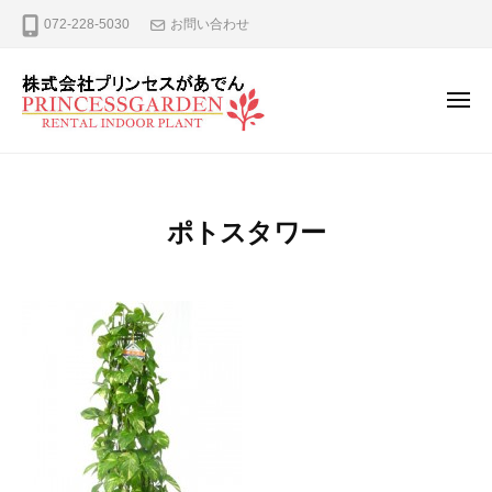
ー
コ
式
072-228-5030
お問い合わせ
ン
会
テ
社
プ
ン
メ
ニ
リ
ツ
ュ
株
観
ン
へ
ー
式
葉
セ
ス
植
ス
会
キ
ポトスタワー
が
物
社
ッ
あ
の
プ
プ
で
レ
リ
ん
ン
ン
タ
セ
ル
ス
、
が
リ
ー
あ
ス
で