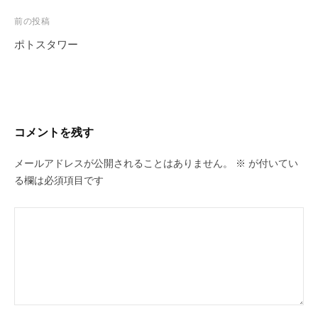
投
前の投稿
稿
ポトスタワー
ナ
ビ
ゲ
ー
コメントを残す
シ
ョ
メールアドレスが公開されることはありません。
※
が付いてい
ン
る欄は必須項目です