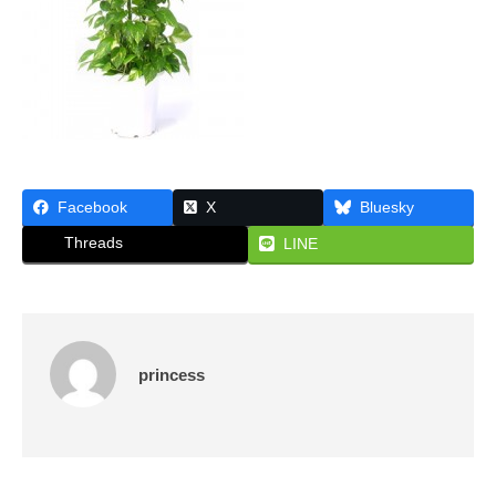
な
ん
ら
大
阪
・
株
式
Facebook
X
Bluesky
会
社
Threads
LINE
プ
リ
ン
セ
princess
ス
が
あ
で
ん