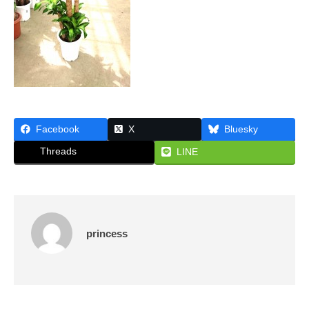
な
ん
ら
大
阪
・
株
式
Facebook
X
Bluesky
会
社
Threads
LINE
プ
リ
ン
セ
princess
ス
が
あ
で
ん