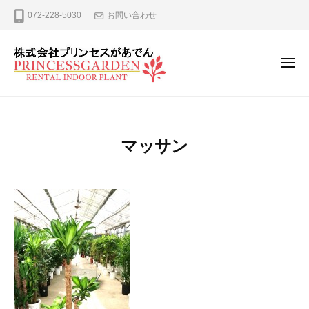
ー
コ
式
072-228-5030
お問い合わせ
ン
会
テ
社
プ
ン
メ
ニ
リ
ツ
ュ
株
観
ン
へ
ー
式
葉
セ
ス
植
ス
会
キ
マッサン
が
物
社
ッ
あ
の
プ
プ
で
レ
リ
ん
ン
ン
タ
セ
ル
ス
、
が
リ
ー
あ
ス
で