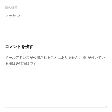
投
前の投稿
稿
マッサン
ナ
ビ
ゲ
ー
コメントを残す
シ
ョ
メールアドレスが公開されることはありません。
※
が付いてい
ン
る欄は必須項目です